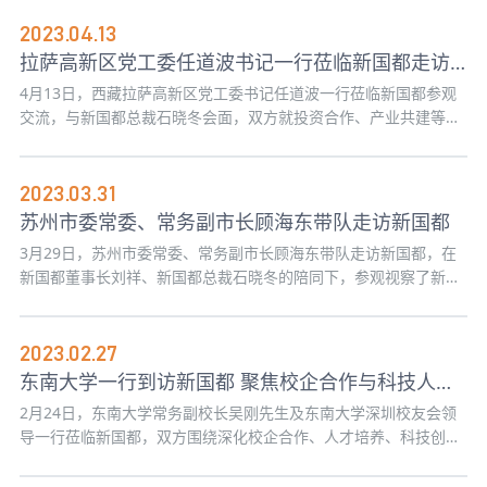
持、青年发展型城市建设等领域实施青春行动，号召全市青年在高
质量发展中作出更大的青春贡献。
2023.04.13
拉萨高新区党工委任道波书记一行莅临新国都走访交流
4月13日，西藏拉萨高新区党工委书记任道波一行莅临新国都参观
交流，与新国都总裁石晓冬会面，双方就投资合作、产业共建等议
题进行了深入探讨。
2023.03.31
苏州市委常委、常务副市长顾海东带队走访新国都
3月29日，苏州市委常委、常务副市长顾海东带队走访新国都，在
新国都董事长刘祥、新国都总裁石晓冬的陪同下，参观视察了新国
都深圳湾总部办公地并举行座谈会。
2023.02.27
东南大学一行到访新国都 聚焦校企合作与科技人才培养
2月24日，东南大学常务副校长吴刚先生及东南大学深圳校友会领
导一行莅临新国都，双方围绕深化校企合作、人才培养、科技创新
等议题展开了深入交流与探讨。