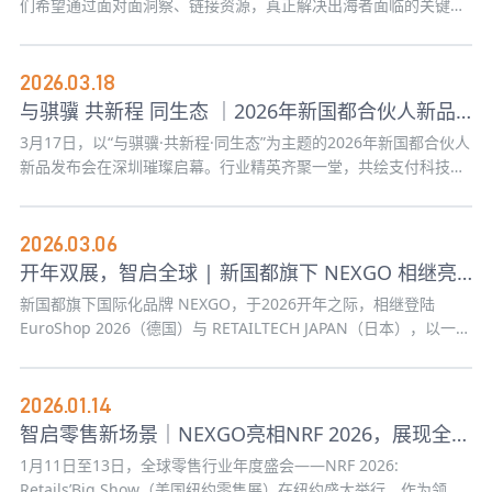
们希望通过面对面洞察、链接资源，真正解决出海者面临的关键堵
点。
2026.03.18
与骐骥 共新程 同生态 ｜2026年新国都合伙人新品发布会
3月17日，以“与骐骥·共新程·同生态”为主题的2026年新国都合伙人
新品发布会在深圳璀璨启幕。行业精英齐聚一堂，共绘支付科技宏
伟蓝图，见证创新硕果与重磅政策的震撼发布。
2026.03.06
开年双展，智启全球 | 新国都旗下 NEXGO 相继亮相德国·日本两大零售展
新国都旗下国际化品牌 NEXGO，于2026开年之际，相继登陆
EuroShop 2026（德国）与 RETAILTECH JAPAN（日本），以一场
跨越欧亚的“双城双展”，开启全球零售科技新征程。
2026.01.14
智启零售新场景｜NEXGO亮相NRF 2026，展现全球支付科技硬实力
1月11日至13日，全球零售行业年度盛会——NRF 2026:
Retails’Big Show（美国纽约零售展）在纽约盛大举行。作为领先