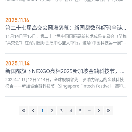
的全球支付科技服务商，新国都集团旗下国际化品牌NEXGO 携多
款智能终端及创新支付解决方案重磅亮相，向全球客户展示中国智
造在数字化、智能化零售场景中的前沿应用。
2025.11.16
第二十七届高交会圆满落幕：新国都数科解码全链条数据服务
11月14日至16日，第二十七届中国国际高新技术成果交易会（简称
“高交会”）在深圳国际会展中心盛大举行。这场“中国科技第一展”以
“创新驱动发展，科技引领未来”为主题，汇聚全球超100个国家和地
区的5000多家企业及机构参展，构建了覆盖人工智能、智能制造、
数字经济、消费电子、商业航天等全产业链的创新矩阵。
2025.11.14
新国都旗下NEXGO亮相2025新加坡金融科技节，演绎支付体验新范式
2025年11月12日至14日，全球规模领先、影响力深远的金融科技
盛会——新加坡金融科技节（Singapore Fintech Festival，简称
SFF）在新加坡博览中心盛大举办。时值SFF十周年里程碑，本届盛
会汇聚了全球金融、科技与监管领域的顶尖领袖与前沿技术，共瞻
创新趋势，引领产业未来。
1
2
3
4
5
···