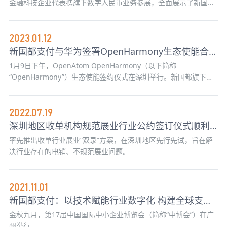
金融科技企业代表携旗下数字人民币业务参展，全面展示了新国都
在数字人民币终端设备、系统开发、方案服务等方面的创新成果和
重要实践。
2023.01.12
新国都支付与华为签署OpenHarmony生态使能合作协议
1月9日下午，OpenAtom OpenHarmony（以下简称
“OpenHarmony”）生态使能签约仪式在深圳举行。新国都旗下子
公司深圳市新国都支付技术有限公司（以下简称“新国都支付”）与
华为签署OpenHarmony生态使能合作协议，共同推动金融科技行
业国产化的繁荣和发展。
2022.07.19
深圳地区收单机构规范展业行业公约签订仪式顺利举行
率先推出收单行业展业“双录”方案，在深圳地区先行先试，旨在解
决行业存在的电销、不规范展业问题。
2021.11.01
新国都支付：以技术赋能行业数字化 构建全球支付生态体系
金秋九月，第17届中国国际中小企业博览会（简称“中博会”）在广
州举行。