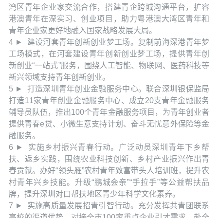
湾区青年企业家交流合作，搭建青企跨城沟通平台，扩容
港澳青年在深实习、创业项目，助力粤港澳大湾区青年和
青年企业家更好地融入国家战略发展大局。
4 ► 建设河套青年创新创业梦工场。复制前海深港青年梦
工场模式，在河套建设青年创新创业梦工场，提供青年创
新创业“一站式”服务，围绕人工智能、物联网、医药科技等
新兴领域支持青年创新创业。
5 ► 打造深圳青年创业金融服务中心。联合深圳银保监局
打造11家青年创业金融服务中心、成立20支青年金融服务
辅导员队伍，推出100个青年金融服务项目，为青年创业者
提供青春e贷、小微生意支持计划、奋斗无忧意外保险等金
融服务。
6 ► 实施乡村振兴青春行动。广泛动员深圳青年下乡帮
扶、返乡实践，围绕农业科技创新、乡村产业振兴作出青
春贡献。办好“领头雁”农村青年致富带头人培训班，提升农
村青年兴乡技能。升级“鹏城会亲”“手拉手”等公益帮扶品
牌，提升深圳对口帮扶地区青少年科学文化素养。
7 ► 实施高质量发展招青引智行动。充分发挥共青团联系
高校的渠道优势，对接全市100家重点企业引才需求，赴全