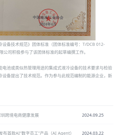
备技术规范》团体标准（团体标准编号：T/DCB 012-
有限公司积极参与了该团体标准的起草编撰工作。
能电池或类似热管理用途的集成式液冷设备的技术要求与检验
冷设备提出了技术规范。作为参与此规范编制的能源企业，新
力深圳跨境电商健康发展
2024.09.25
首款AI“数字员工”产品（AI Agent）
2024.03.22