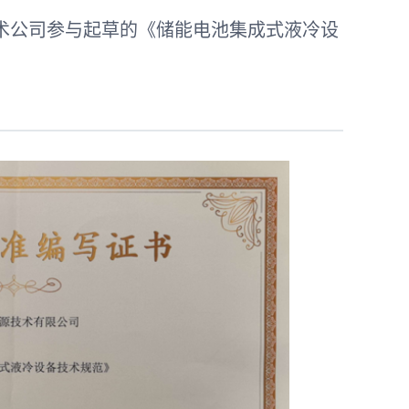
术公司参与起草的《储能电池集成式液冷设