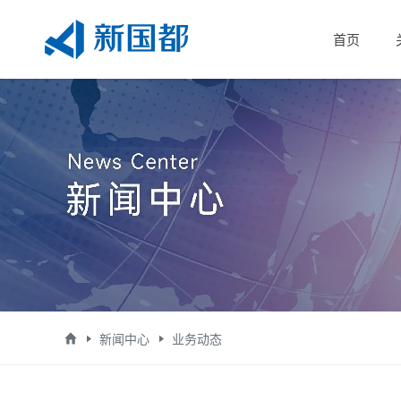
首页
新闻中心
业务动态