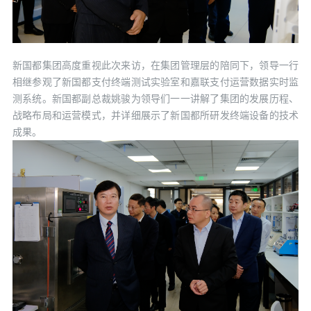
新国都集团高度重视此次来访，在集团管理层的陪同下，领导一行
相继参观了新国都支付终端测试实验室和嘉联支付运营数据实时监
测系统。新国都副总裁姚骏为领导们一一讲解了集团的发展历程、
战略布局和运营模式，并详细展示了新国都所研发终端设备的技术
成果。